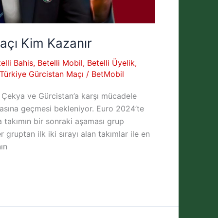
açı Kim Kazanır
elli Bahis
,
Betelli Mobil
,
Betelli Üyelik
,
Türkiye Gürcistan Maçı
/
BetMobil
, Çekya ve Gürcistan’a karşı mücadele
asına geçmesi bekleniyor. Euro 2024’te
 takımın bir sonraki aşaması grup
uptan ilk iki sırayı alan takımlar ile en
ın