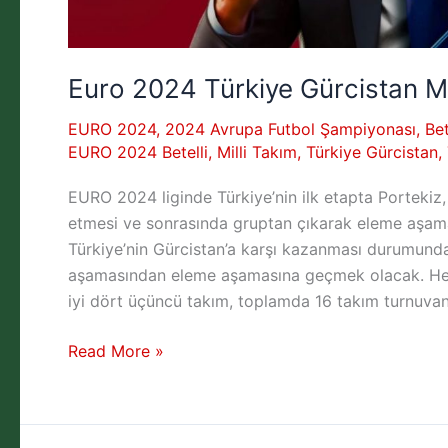
Euro 2024 Türkiye Gürcistan M
EURO 2024
,
2024 Avrupa Futbol Şampiyonası
,
Bet
EURO 2024 Betelli
,
Milli Takım
,
Türkiye Gürcistan
,
EURO 2024 liginde Türkiye’nin ilk etapta Portekiz
etmesi ve sonrasında gruptan çıkarak eleme aşam
Türkiye’nin Gürcistan’a karşı kazanması durumunda
aşamasından eleme aşamasına geçmek olacak. Her gr
iyi dört üçüncü takım, toplamda 16 takım turnuvan
Euro
Read More »
2024
Türkiye
Gürcistan