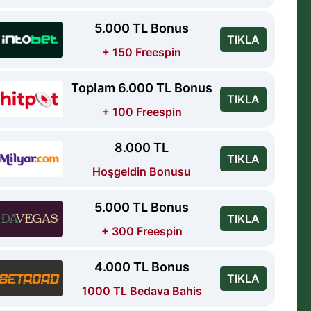
5.000 TL Bonus
TIKLA
+ 150 Freespin
Toplam 6.000 TL Bonus
TIKLA
+ 100 Freespin
8.000 TL
TIKLA
Hoşgeldin Bonusu
5.000 TL Bonus
TIKLA
+ 300 Freespin
4.000 TL Bonus
TIKLA
1000 TL Bedava Bahis