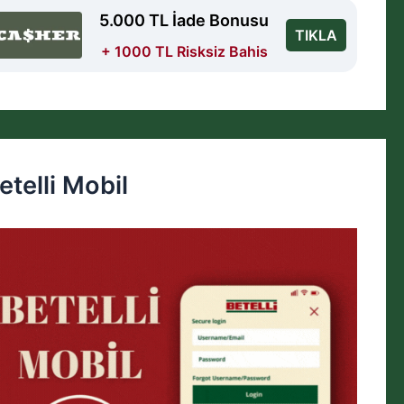
5.000 TL İade Bonusu
TIKLA
+ 1000 TL Risksiz Bahis
etelli Mobil