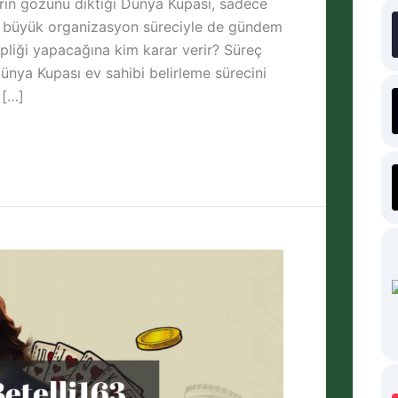
rin gözünü diktiği Dünya Kupası, sadece
i büyük organizasyon süreciyle de gündem
pliği yapacağına kim karar verir? Süreç
 Dünya Kupası ev sahibi belirleme sürecini
 […]