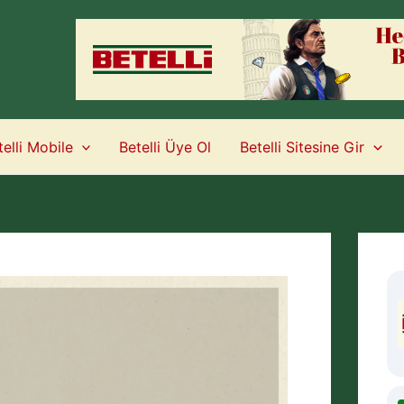
telli Mobile
Betelli Üye Ol
Betelli Sitesine Gir