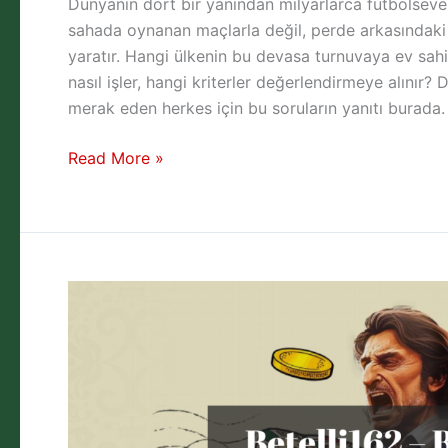
Dünyanın dört bir yanından milyarlarca futbolseve
sahada oynanan maçlarla değil, perde arkasındak
yaratır. Hangi ülkenin bu devasa turnuvaya ev sahi
nasıl işler, hangi kriterler değerlendirmeye alınır?
merak eden herkes için bu soruların yanıtı burada.
Dünya
Read More »
Kupası
Ev
Sahibi
Nasıl
Belirlenir?