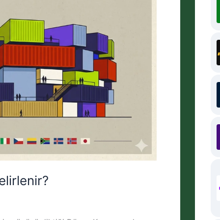
lirlenir?