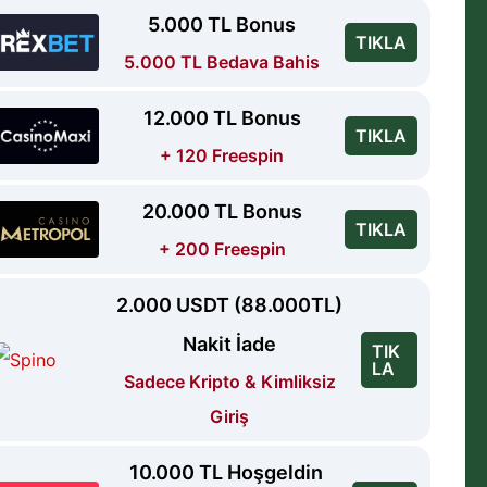
5.000 TL Bonus
TIKLA
5.000 TL Bedava Bahis
12.000 TL Bonus
TIKLA
+ 120 Freespin
20.000 TL Bonus
TIKLA
+ 200 Freespin
2.000 USDT (88.000TL)
Nakit İade
TIK
LA
Sadece Kripto & Kimliksiz
Giriş
10.000 TL Hoşgeldin