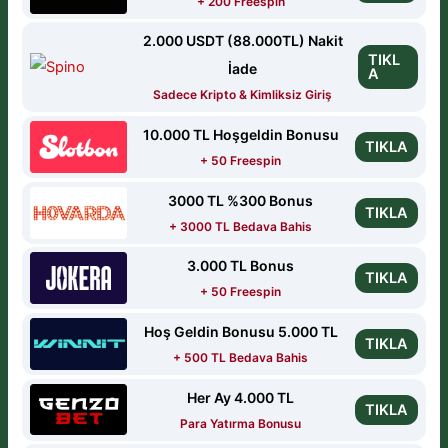
+ 200 Freespin
2.000 USDT (88.000TL) Nakit
TIKL
İade
A
Sadece Kripto & Kimliksiz Giriş
10.000 TL Hoşgeldin Bonusu
TIKLA
+ 50 Freespin
3000 TL %300 Bonus
TIKLA
+ 3000 TL Bedava Bahis
3.000 TL Bonus
TIKLA
+ 50 Freespin
Hoş Geldin Bonusu 5.000 TL
TIKLA
+ 500 TL Bedava Bahis
Her Ay 4.000 TL
TIKLA
Para Yatırma Bonusu