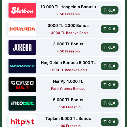
10.000 TL Hoşgeldin Bonusu
TIKLA
+ 50 Freespin
3000 TL %300 Bonus
TIKLA
+ 3000 TL Bedava Bahis
3.000 TL Bonus
TIKLA
+ 50 Freespin
Hoş Geldin Bonusu 5.000 TL
TIKLA
+ 500 TL Bedava Bahis
Her Ay 4.000 TL
TIKLA
Para Yatırma Bonusu
5.000 TL Bonus
TIKLA
+ 150 Freespin
Toplam 6.000 TL Bonus
TIKLA
+ 100 Freespin