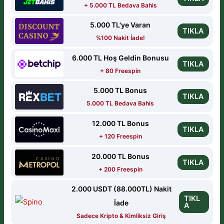
+ 5.000 TL Bedava Bahis
5.000 TL'ye Varan
TIKLA
%100 Nakit İade!
6.000 TL Hoş Geldin Bonusu
TIKLA
+ 80 Freespin
5.000 TL Bonus
TIKLA
5.000 TL Bedava Bahis
12.000 TL Bonus
TIKLA
+ 120 Freespin
20.000 TL Bonus
TIKLA
+ 200 Freespin
2.000 USDT (88.000TL) Nakit
TIKL
İade
A
Sadece Kripto & Kimliksiz Giriş