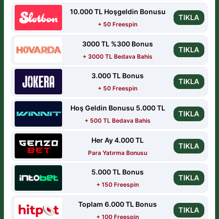
10.000 TL Hoşgeldin Bonusu
TIKLA
+ 50 Freespin
3000 TL %300 Bonus
TIKLA
+ 3000 TL Bedava Bahis
3.000 TL Bonus
TIKLA
+ 50 Freespin
Hoş Geldin Bonusu 5.000 TL
TIKLA
+ 500 TL Bedava Bahis
Her Ay 4.000 TL
TIKLA
Para Yatırma Bonusu
5.000 TL Bonus
TIKLA
+ 150 Freespin
Toplam 6.000 TL Bonus
TIKLA
+ 100 Freespin