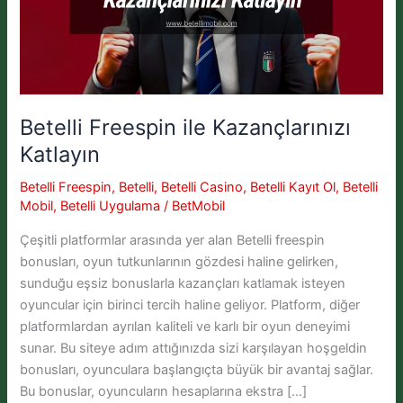
Betelli Freespin ile Kazançlarınızı
Katlayın
Betelli Freespin
,
Betelli
,
Betelli Casino
,
Betelli Kayıt Ol
,
Betelli
Mobil
,
Betelli Uygulama
/
BetMobil
Çeşitli platformlar arasında yer alan Betelli freespin
bonusları, oyun tutkunlarının gözdesi haline gelirken,
sunduğu eşsiz bonuslarla kazançları katlamak isteyen
oyuncular için birinci tercih haline geliyor. Platform, diğer
platformlardan ayrılan kaliteli ve karlı bir oyun deneyimi
sunar. Bu siteye adım attığınızda sizi karşılayan hoşgeldin
bonusları, oyunculara başlangıçta büyük bir avantaj sağlar.
Bu bonuslar, oyuncuların hesaplarına ekstra […]