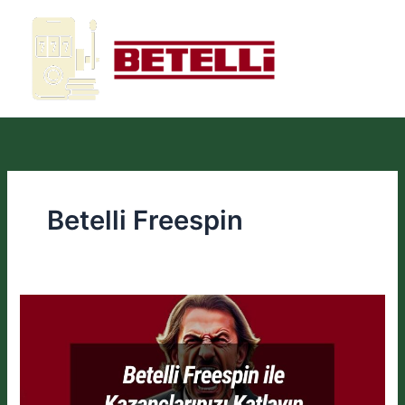
İçeriğe
atla
Betelli Freespin