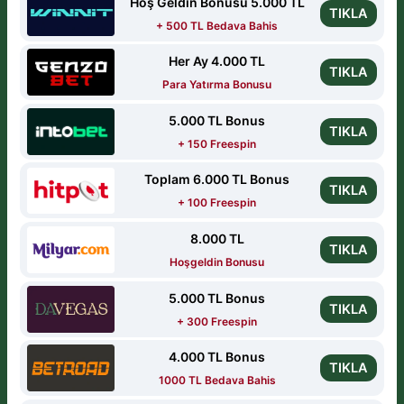
Hoş Geldin Bonusu 5.000 TL
TIKLA
+ 500 TL Bedava Bahis
Her Ay 4.000 TL
TIKLA
Para Yatırma Bonusu
5.000 TL Bonus
TIKLA
+ 150 Freespin
Toplam 6.000 TL Bonus
TIKLA
+ 100 Freespin
8.000 TL
TIKLA
Hoşgeldin Bonusu
5.000 TL Bonus
TIKLA
+ 300 Freespin
4.000 TL Bonus
TIKLA
1000 TL Bedava Bahis