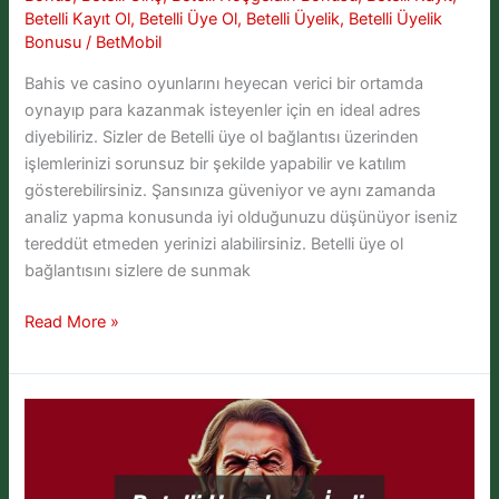
Betelli Kayıt Ol
,
Betelli Üye Ol
,
Betelli Üyelik
,
Betelli Üyelik
Bonusu
/
BetMobil
Bahis ve casino oyunlarını heyecan verici bir ortamda
oynayıp para kazanmak isteyenler için en ideal adres
diyebiliriz. Sizler de Betelli üye ol bağlantısı üzerinden
işlemlerinizi sorunsuz bir şekilde yapabilir ve katılım
gösterebilirsiniz. Şansınıza güveniyor ve aynı zamanda
analiz yapma konusunda iyi olduğunuzu düşünüyor iseniz
tereddüt etmeden yerinizi alabilirsiniz. Betelli üye ol
bağlantısını sizlere de sunmak
Betelli
Read More »
Üye
Ol
Hemen
Kazan