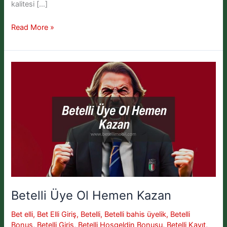
kalitesi […]
Betelli
Read More »
Hoşgeldin
Bonusu
Toplam
Ödül
Ne
Kadar
Betelli Üye Ol Hemen Kazan
Bet elli
,
Bet Elli Giriş
,
Betelli
,
Betelli bahis üyelik
,
Betelli
Bonus
,
Betelli Giriş
,
Betelli Hoşgeldin Bonusu
,
Betelli Kayıt
,