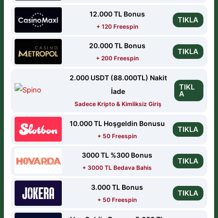
12.000 TL Bonus
TIKLA
+ 120 Freespin
20.000 TL Bonus
TIKLA
+ 200 Freespin
2.000 USDT (88.000TL) Nakit
TIKL
İade
A
Sadece Kripto & Kimliksiz Giriş
10.000 TL Hoşgeldin Bonusu
TIKLA
+ 50 Freespin
3000 TL %300 Bonus
TIKLA
+ 3000 TL Bedava Bahis
3.000 TL Bonus
TIKLA
+ 50 Freespin